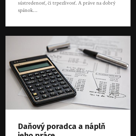
sústredenosť, či trpezlivosť. A práve na dobrý
spánok…
Daňový poradca a náplň
jeho práce