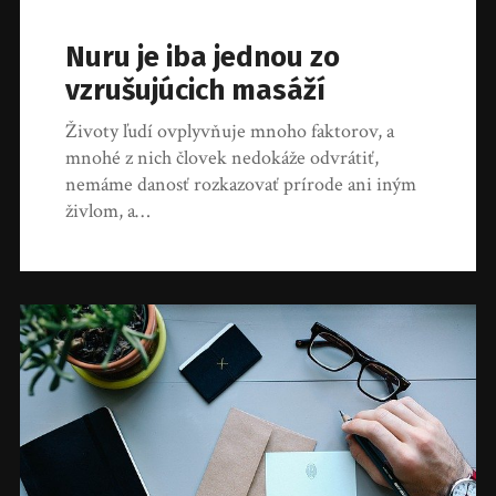
Nuru je iba jednou zo
vzrušujúcich masáží
Životy ľudí ovplyvňuje mnoho faktorov, a
mnohé z nich človek nedokáže odvrátiť,
nemáme danosť rozkazovať prírode ani iným
živlom, a…