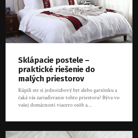
Sklápacie postele –
praktické riešenie do
malých priestorov
Kúpili ste si jednoizbový byt alebo garsónku a
čaká vás zariaďovanie tohto priestoru? Býva vo
vašej domácnosti viacero osôb a…