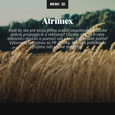
MENU
Atrimex
Radi by ste pre svoju firmu urobili maximum v podobe
dobrej propagácie a reklamy? Chcete, aby sa k vám
zákazníci dostali a poznali vás v tom najlepšom svetle?
Výbornou reklamou sú PR články, ktorých publikáciu
prijíma náš online magazín.