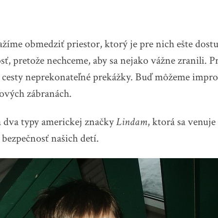
ažíme obmedziť priestor, ktorý je pre nich ešte dost
sť, pretože nechceme, aby sa nejako vážne zranili. P
o cesty neprekonateľné prekážky. Buď môžeme impro
tových zábranách.
a dva typy americkej značky
Lindam
, ktorá sa venuj
bezpečnosť našich detí.