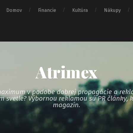
Domov
Financie
Kultúra
Nákupy
Atrimex
i maximum v podobe dobrej propagácie a rekl
om svetle? Výbornou reklamou sú PR články, k
magazín.