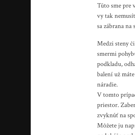
Túto sme pre v
vy tak nemusít
sa
zábrana na 
Medzi steny či
smermi pohybuj
podkladu, odh
balení už máte
náradie.
V tomto prípad
priestor. Zabe
zvyknúť na sp
Môžete ju nap