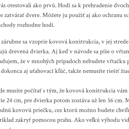
ás otestovali ako prvú. Hodí sa k prehradenie dvoch
e zatvárať dvere. Môžete ju použiť aj ako ochranu s
schody
rozhodne hodí.
 zárubne sa vzoprie kovová konštrukcia, v jej stred
ú drevená dvierka. Aj keď v návode sa píše o vŕta
adujem, že v mnohých prípadoch nebudete vŕtačku 
 dokonca aj uťahovací kľúč, takže nemusíte riešiť žia
e musíte počítať s tým, že kovová konštrukcia vám 
rie 24 cm, pre dvierka potom zostáva už len 56 cm. Mu
odnú kovovú priečku, cez ktorú možno budete chvíľ
ríklad zakryť pomocou prahu. Ako veľkú výhodu vidí