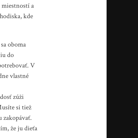
 miestností a
chodiska, kde
e sa oboma
niu do
potrebovať. V
dne vlastné
dosť zúži
síte si tiež
u zakopávať.
m, že ju dieťa