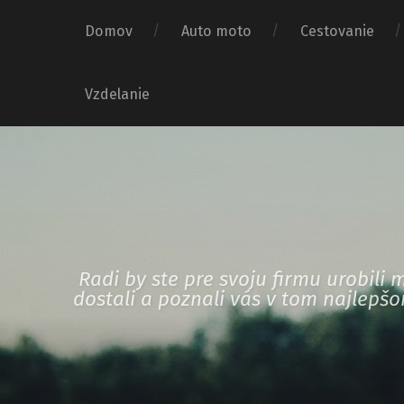
Domov
Auto moto
Cestovanie
Vzdelanie
Radi by ste pre svoju firmu urobil
dostali a poznali vás v tom najlepš