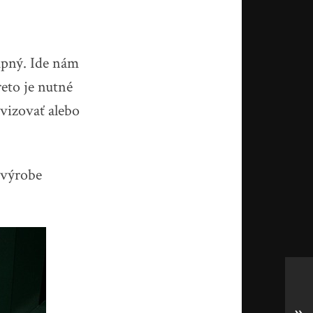
upný. Ide nám
reto je nutné
vizovať alebo
e výrobe