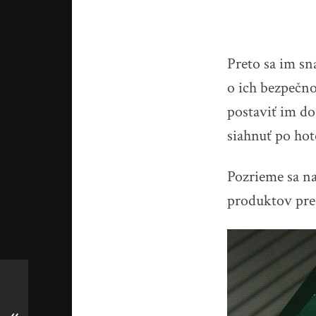
Preto sa im sn
o ich bezpečno
postaviť im d
siahnuť po ho
Pozrieme sa n
produktov pre 