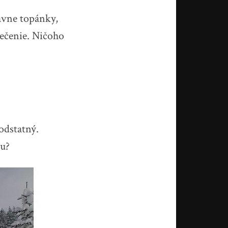
ávne topánky,
lečenie. Ničoho
odstatný.
tu?