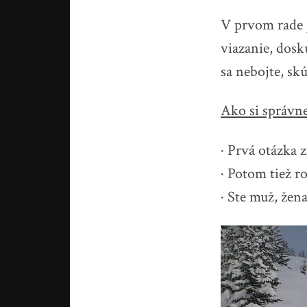
V prvom rade j
viazanie, dosk
sa nebojte, sk
Ako si správn
· Prvá otázka z
· Potom tiež r
· Ste muž, žena