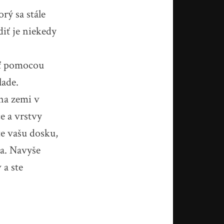
rý sa stále
diť je niekedy
vať pomocou
lade.
 na zemi v
e a vrstvy
te vašu dosku,
ia. Navyše
 a ste