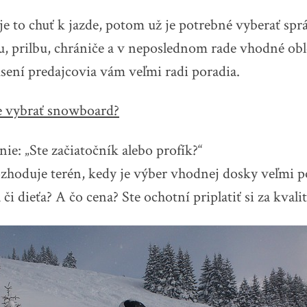
e to chuť k jazde, potom už je potrebné vyberať spr
u, prilbu, chrániče a v neposlednom rade vhodné ob
úsení predajcovia vám veľmi radi poradia.
e vybrať snowboard?
nie: „Ste začiatočník alebo profík?“
ozhoduje terén, kedy je výber vhodnej dosky veľmi p
 či dieťa? A čo cena? Ste ochotní priplatiť si za kvali