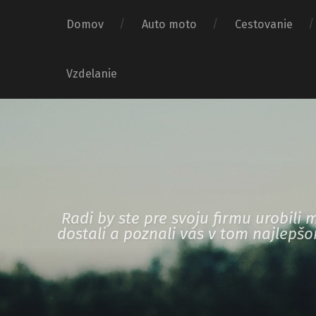
Domov
Auto moto
Cestovanie
Vzdelanie
Radi by ste pre svoju firmu urobil
dostali a poznali vás v tom najlepš