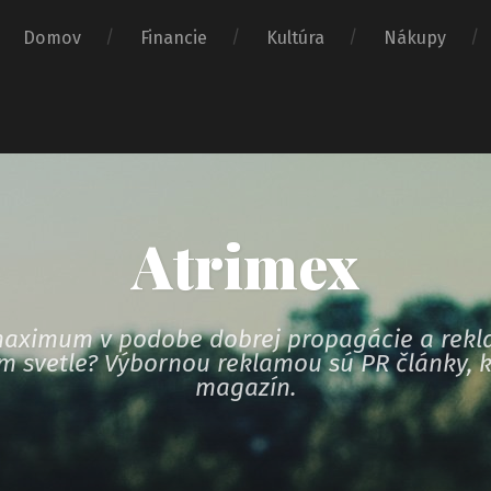
Domov
Financie
Kultúra
Nákupy
Atrimex
i maximum v podobe dobrej propagácie a rekl
om svetle? Výbornou reklamou sú PR články, k
magazín.