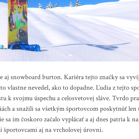
e aj
snowboard burton
. Kariéra tejto značky sa vyví
to vlastne nevedel, ako to dopadne. Ľudia z tejto spo
stu k svojmu úspechu a celosvetovej sláve. Tvrdo pra
iách a snažili sa všetkým športovcom poskytnúť len t
lie sa im čoskoro začalo vyplácať a aj dnes patria k 
 športovcami aj na vrcholovej úrovni.