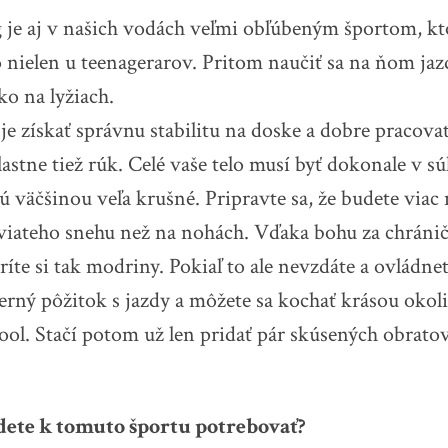
e aj v našich vodách veľmi obľúbeným športom, kto
o nielen u teenagerarov. Pritom naučiť sa na ňom jaz
ko na lyžiach.
 je získať správnu stabilitu na doske a dobre praco
astne tiež rúk. Celé vaše telo musí byť dokonale v sú
ú väčšinou veľa krušné. Pripravte sa, že budete viac
iateho snehu než na nohách. Vďaka bohu za chránič
tríte si tak modriny. Pokiaľ to ale nevzdáte a ovládne
herný pôžitok s jazdy a môžete sa kochať krásou okol
ool. Stačí potom už len pridať pár skúsených obratov
dete k tomuto športu potrebovať?