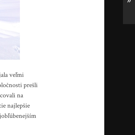
»
jala veľmi
ločnosti prešli
covali na
ie najlepšie
najobľúbenejším