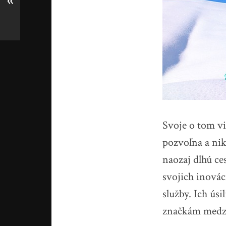
«
Svoje o tom vi
pozvoľna a nik
naozaj dlhú ce
svojich inovác
služby. Ich úsi
značkám medzi