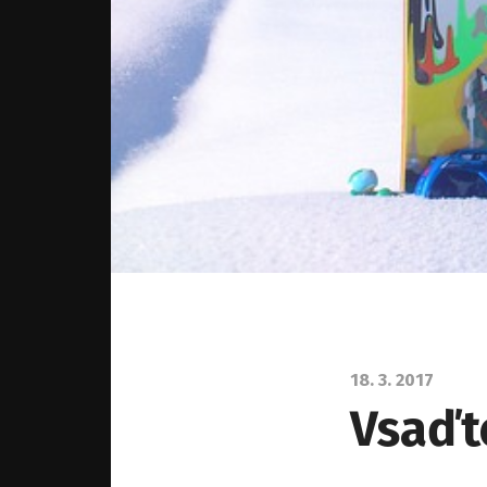
18. 3. 2017
Vsaďt