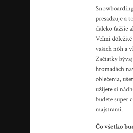
Snowboarding j
presadzuje a t
ďaleko ťažšie a
Veľmi dôležité
vašich nôh a vl
Začiatky bývaj
hromadách nav
oblečenia, uše
užijete si nád
budete super c
majstrami.
Čo všetko bu