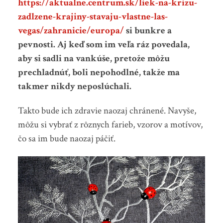
https://aktualne.centrum.sk/liek-na-krizu-
zadlzene-krajiny-stavaju-vlastne-las-
vegas/zahranicie/europa/
si bunkre a
pevnosti. Aj keď som im veľa ráz povedala,
aby si sadli na vankúše, pretože môžu
prechladnúť, boli nepohodlné, takže ma
takmer nikdy neposlúchali.
Takto bude ich zdravie naozaj chránené. Navyše,
môžu si vybrať z rôznych farieb, vzorov a motívov,
čo sa im bude naozaj páčiť.