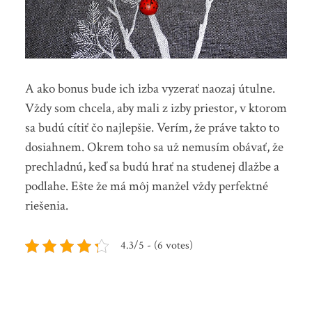
A ako bonus bude ich izba vyzerať naozaj útulne.
Vždy som chcela, aby mali z izby priestor, v ktorom
sa budú cítiť čo najlepšie. Verím, že práve takto to
dosiahnem. Okrem toho sa už nemusím obávať, že
prechladnú, keď sa budú hrať na studenej dlažbe a
podlahe. Ešte že má môj manžel vždy perfektné
riešenia.
4.3/5 - (6 votes)