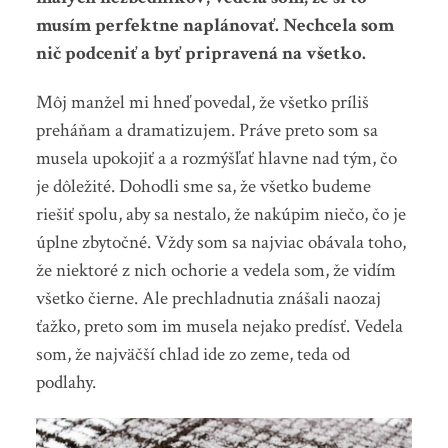
musím perfektne naplánovať. Nechcela som
nič podceniť a byť pripravená na všetko.
Môj manžel mi hneď povedal, že všetko príliš
preháňam a dramatizujem. Práve preto som sa
musela upokojiť a a rozmýšľať hlavne nad tým, čo
je dôležité. Dohodli sme sa, že všetko budeme
riešiť spolu, aby sa nestalo, že nakúpim niečo, čo je
úplne zbytočné. Vždy som sa najviac obávala toho,
že niektoré z nich ochorie a vedela som, že vidím
všetko čierne. Ale prechladnutia znášali naozaj
ťažko, preto som im musela nejako predísť. Vedela
som, že najväčší chlad ide zo zeme, teda od
podlahy.