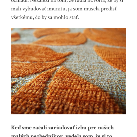
ochladí. Nezáleží na tom, že ľudia hovoria, že by si
mali vybudovať imunitu, ja som musela predísť
všetkému, čo by sa mohlo stať.
Keď sme začali zariaďovať izbu pre našich
malých nezbedníkov, vedela som, že si to