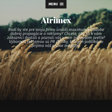
MENU
Atrimex
Radi by ste pre svoju firmu urobili maximum v podobe
dobrej propagácie a reklamy? Chcete, aby sa k vám
zákazníci dostali a poznali vás v tom najlepšom svetle?
Výbornou reklamou sú PR články, ktorých publikáciu
prijíma náš online magazín.