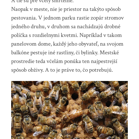
A tie sú pre včely smrteľné.
Naopak v meste, nie je priestor na takýto spôsob
pestovania. V jednom parku rastie zopár stromov
jedného druhu, v druhom sa nachádzajú drobné
políčka s rozdielnymi kvetmi. Napríklad v takom
panelovom dome, každý jeho obyvateľ, na svojom
balkóne pestuje iné rastliny, či bylinky. Mestské
prostredie teda včelám ponúka ten najpestrejší
spôsob obživy. A to je práve to, čo potrebujú.