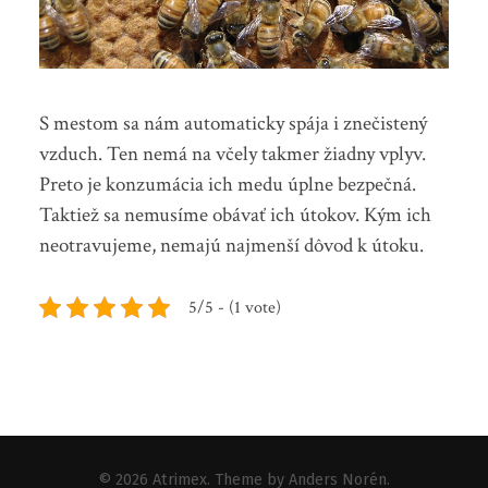
S mestom sa nám automaticky spája i znečistený
vzduch. Ten nemá na včely takmer žiadny vplyv.
Preto je konzumácia ich medu úplne bezpečná.
Taktiež sa nemusíme obávať ich útokov. Kým ich
neotravujeme, nemajú najmenší dôvod k útoku.
5/5 - (1 vote)
© 2026
Atrimex
. Theme by
Anders Norén
.