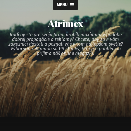
MENU
Atrimex
Radi by ste pre svoju firmu urobili maximum v podobe
dobrej propagácie a reklamy? Chcete, aby sa k vám
zákazníci dostali a poznali vás v tom najlepšom svetle?
Výbornou reklamou sú PR články, ktorých publikáciu
prijíma náš online magazín.