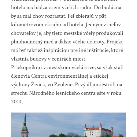
hotela nachádza osem včelích rodín. Do budúcna
by sa mal chov rozrastať. Peľ zbierajú v päť
kilometrovom okruhu od hotela. Jedným z cieľov
chovateľov je, aby tieto mestské včely produkovali
plnohodnotný med a ďalšie včelie dobroty. Projekt
má byť taktiež inšpiráciou pre iné inštitúcie, ktoré
vlastnia budovy v centrách miest.
Priekopníkmi v mestskom včelárstve, sa však stali
členovia Centra environmentálnej a etickej
výchovy Živica, vo Zvolene. Prvý úľ umiestnili na
strechu Národného lesníckeho centra ešte v roku
2014.