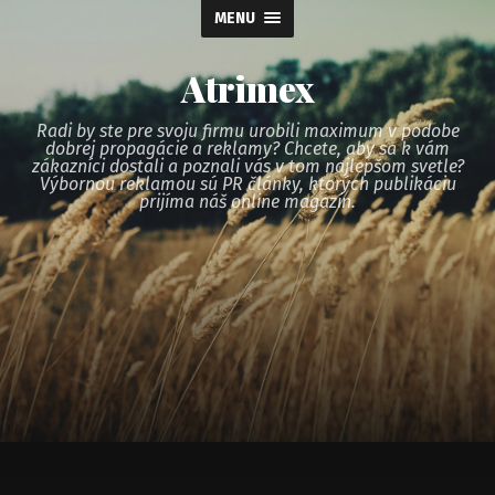
MENU
Atrimex
Radi by ste pre svoju firmu urobili maximum v podobe
dobrej propagácie a reklamy? Chcete, aby sa k vám
zákazníci dostali a poznali vás v tom najlepšom svetle?
Výbornou reklamou sú PR články, ktorých publikáciu
prijíma náš online magazín.