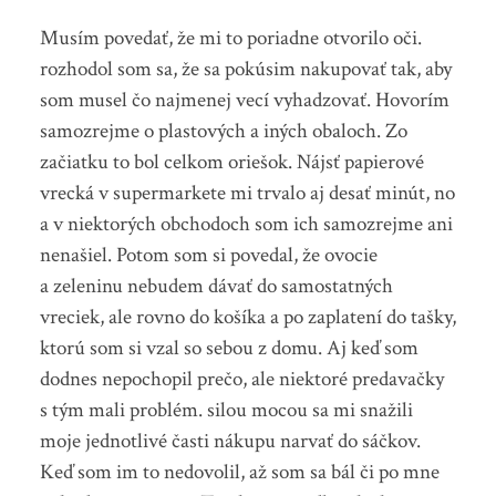
Musím povedať, že mi to poriadne otvorilo oči.
rozhodol som sa, že sa pokúsim nakupovať tak, aby
som musel čo najmenej vecí vyhadzovať. Hovorím
samozrejme o plastových a iných obaloch. Zo
začiatku to bol celkom oriešok. Nájsť papierové
vrecká v supermarkete mi trvalo aj desať minút, no
a v niektorých obchodoch som ich samozrejme ani
nenašiel. Potom som si povedal, že ovocie
a zeleninu nebudem dávať do samostatných
vreciek, ale rovno do košíka a po zaplatení do tašky,
ktorú som si vzal so sebou z domu. Aj keď som
dodnes nepochopil prečo, ale niektoré predavačky
s tým mali problém. silou mocou sa mi snažili
moje jednotlivé časti nákupu narvať do sáčkov.
Keď som im to nedovolil, až som sa bál či po mne