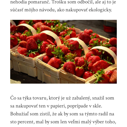
nehodia pomaranč. Trošku som odbočil, ale aj to je
súčasť môjho návodu, ako nakupovať ekologicky.
Čo sa týka tovaru, ktorý je už zabalený, snažil som
sa nakupovať ten v papieri, poprípade v skle.
Bohužiaľ som zistil, že ak by som sa týmto radil na
sto percent, mal by som len veľmi malý výber toho,