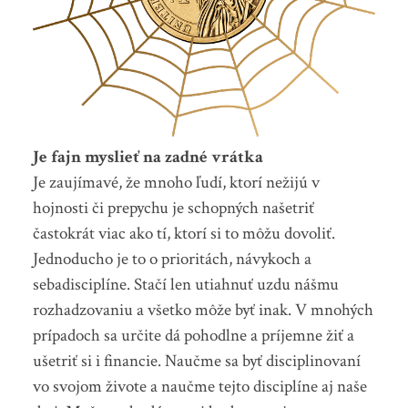
Je fajn myslieť na zadné vrátka
Je zaujímavé, že mnoho ľudí, ktorí nežijú v
hojnosti či prepychu je schopných našetriť
častokrát viac ako tí, ktorí si to môžu dovoliť.
Jednoducho je to o prioritách, návykoch a
sebadisciplíne. Stačí len utiahnuť uzdu nášmu
rozhadzovaniu a všetko môže byť inak. V mnohých
prípadoch sa určite dá pohodlne a príjemne žiť a
ušetriť si i financie. Naučme sa byť disciplinovaní
vo svojom živote a naučme tejto disciplíne aj naše