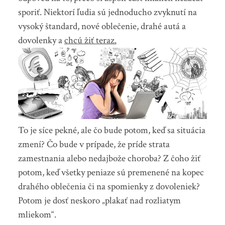
sporiť. Niektorí ľudia sú jednoducho zvyknutí na
vysoký štandard, nové oblečenie, drahé autá a
dovolenky a
chcú žiť teraz.
To je síce pekné, ale čo bude potom, keď sa situácia
zmení? Čo bude v prípade, že príde strata
zamestnania alebo nedajbože choroba? Z čoho žiť
potom, keď všetky peniaze sú premenené na kopec
drahého oblečenia či na spomienky z dovoleniek?
Potom je dosť neskoro „plakať nad rozliatym
mliekom“.