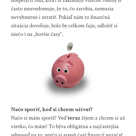
dospelých ľudí, ktorí si zakladajú vlastné rodiny si
často neuvedomuje, že to, čo zarobia, nemusia
nevyhnutne i utratiť. Pokiaľ nám to finančná
situácia dovoľuje, bolo by celkom fajn, odložiť si
niečo i na „horšie časy“.
Načo sporiť, keď si chcem užívať?
Načo si mám sporiť? Veď
teraz
žijem a chcem si už
všetko, čo mám! To býva obligátna a najčastejšia
odpoveď na to, prečo si aspoň časť financií nezačať