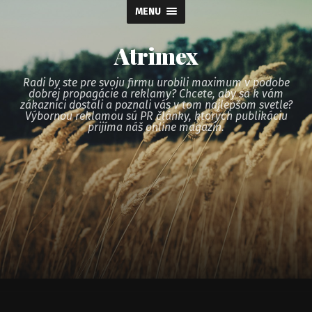
MENU
Atrimex
Radi by ste pre svoju firmu urobili maximum v podobe
dobrej propagácie a reklamy? Chcete, aby sa k vám
zákazníci dostali a poznali vás v tom najlepšom svetle?
Výbornou reklamou sú PR články, ktorých publikáciu
prijíma náš online magazín.