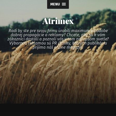
MENU
Atrimex
Radi by ste pre svoju firmu urobili maximum v podobe
dobrej propagácie a reklamy? Chcete, aby sa k vám
zákazníci dostali a poznali vás v tom najlepšom svetle?
Výbornou reklamou sú PR články, ktorých publikáciu
prijíma náš online magazín.