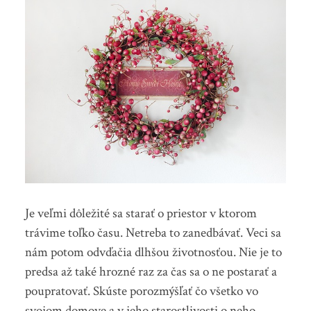
Je veľmi dôležité sa starať o priestor v ktorom
trávime toľko času. Netreba to zanedbávať. Veci sa
nám potom odvďačia dlhšou životnosťou. Nie je to
predsa až také hrozné raz za čas sa o ne postarať a
poupratovať. Skúste porozmýšľať čo všetko vo
svojom domove a v jeho starostlivosti o neho