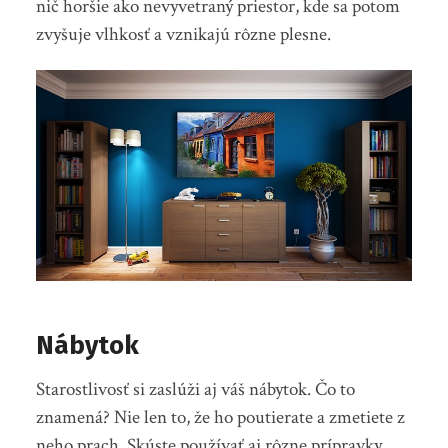
nič horšie ako nevyvetraný priestor, kde sa potom
zvyšuje vlhkosť a vznikajú rôzne plesne.
Nábytok
Starostlivosť si zaslúži aj váš nábytok. Čo to
znamená? Nie len to, že ho poutierate a zmetiete z
neho prach. Skúste používať aj rôzne prípravky,