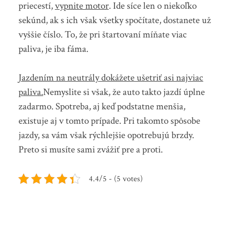
priecestí,
vypnite motor
. Ide síce len o niekoľko
sekúnd, ak s ich však všetky spočítate, dostanete už
vyššie číslo. To, že pri štartovaní míňate viac
paliva, je iba fáma.
Jazdením na neutrály dokážete ušetriť asi najviac
paliva.
Nemyslite si však, že auto takto jazdí úplne
zadarmo. Spotreba, aj keď podstatne menšia,
existuje aj v tomto prípade. Pri takomto spôsobe
jazdy, sa vám však rýchlejšie opotrebujú brzdy.
Preto si musíte sami zvážiť pre a proti.
4.4/5 - (5 votes)