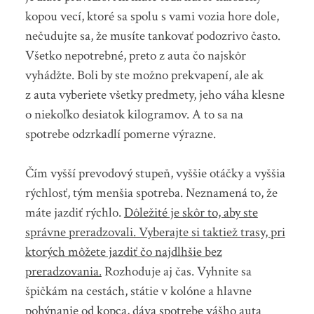
kopou vecí, ktoré sa spolu s vami vozia hore dole,
nečudujte sa, že musíte tankovať podozrivo často.
Všetko nepotrebné, preto z auta čo najskôr
vyhádžte. Boli by ste možno prekvapení, ale ak
z auta vyberiete všetky predmety, jeho váha klesne
o niekoľko desiatok kilogramov. A to sa na
spotrebe odzrkadlí pomerne výrazne.
Čím vyšší prevodový stupeň, vyššie otáčky a vyššia
rýchlosť, tým menšia spotreba. Neznamená to, že
máte jazdiť rýchlo.
Dôležité je skôr to, aby ste
správne preradzovali. Vyberajte si taktiež trasy, pri
ktorých môžete jazdiť čo najdlhšie bez
preradzovania.
Rozhoduje aj čas. Vyhnite sa
špičkám na cestách, státie v kolóne a hlavne
pohýnanie od kopca, dáva spotrebe vášho auta