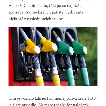
Asi každý majiteľ auta, túži po čo najnižšej
spotrebe. Ak medzi nich patríte, vyskúšajte
niektoré z nasledujúcich trikov.
Čím je vozidlo ľahšie, tým menej paliva žerie.
Toto
je zlaté pravidlo. Ak máte teda kufor naložený