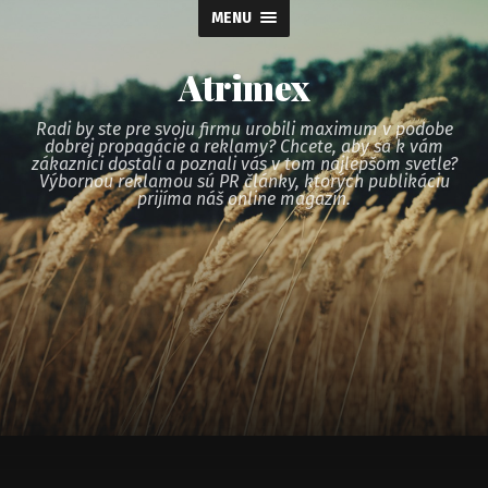
MENU
Atrimex
Radi by ste pre svoju firmu urobili maximum v podobe
dobrej propagácie a reklamy? Chcete, aby sa k vám
zákazníci dostali a poznali vás v tom najlepšom svetle?
Výbornou reklamou sú PR články, ktorých publikáciu
prijíma náš online magazín.