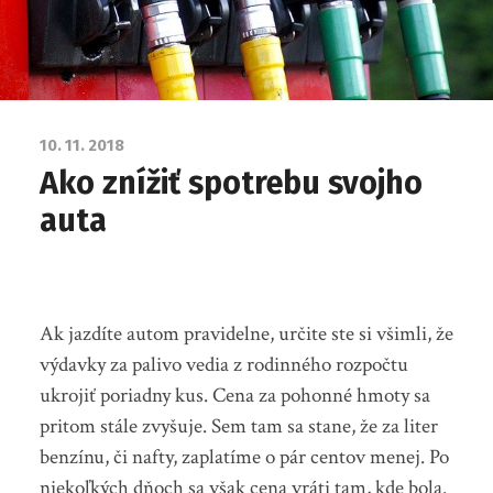
10. 11. 2018
Ako znížiť spotrebu svojho
auta
Ak jazdíte autom pravidelne, určite ste si všimli, že
výdavky za palivo vedia z rodinného rozpočtu
ukrojiť poriadny kus. Cena za pohonné hmoty sa
pritom stále zvyšuje. Sem tam sa stane, že za liter
benzínu, či nafty, zaplatíme o pár centov menej. Po
niekoľkých dňoch sa však cena vráti tam, kde bola.